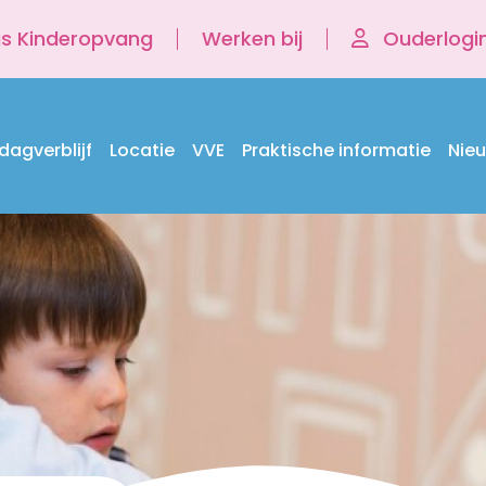
is Kinderopvang
Werken bij
Ouderlogi
dagverblijf
Locatie
VVE
Praktische informatie
Nie