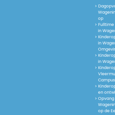
Dagopva
Wagenin
op
Fulltim
in Wage
Kinderop
in Wage
Omgevi
Kinderop
in Wage
Kindero
Vleermu
Campus
Kindero
en ontwi
Opvang 
Wagening
op de Ee