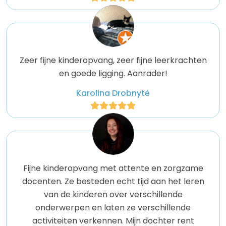
As an expact family we are also really happy
that we can rely on a team of professionals who
have experience with kids from different
backgrounds and the intricacies of raising
Zeer fijne kinderopvang, zeer fijne leerkrachten
multilingual/ multicultural kids. We definitely feel
en goede ligging. Aanrader!
like out daughter’s needs are well met and we
can see that she learns a lot socially and
Karolina Drobnytė
communication wise.
All in all, definitely recommend!
Fijne kinderopvang met attente en zorgzame
docenten. Ze besteden echt tijd aan het leren
van de kinderen over verschillende
onderwerpen en laten ze verschillende
activiteiten verkennen. Mijn dochter rent